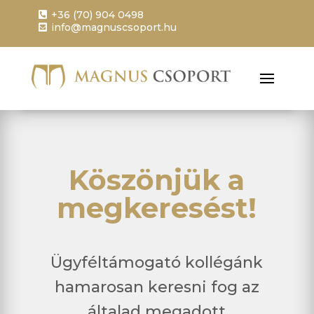
+36 (70) 904 0498
info@magnuscsoport.hu
Köszönjük a
megkeresést!
Ügyféltámogató kollégánk
hamarosan keresni fog az
általad megadott