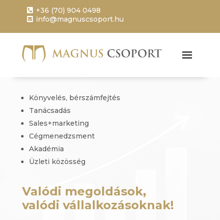
+36 (70) 904 0498
info@magnuscsoport.hu
Könyvelés, bérszámfejtés
Tanácsadás
Sales+marketing
Cégmenedzsment
Akadémia
Üzleti közösség
Valódi megoldások,
valódi vállalkozásoknak!