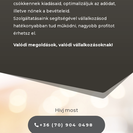
csökkennek kiadásaid, optimalizáljuk az adódat,
illetve nőnek a bevételeid.
Szolgáltatásaink segítségével vállalkozásod
hatékonyabban tud működni, nagyobb profitot
érhetsz el.
Valódi megoldások,
valódi vállalkozásoknak!
Hívj most
+36 (70) 904 0498