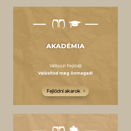
AKADÉMIA
Változz! Fejlődj!
Valósítsd meg önmagad!
Fejlődni akarok